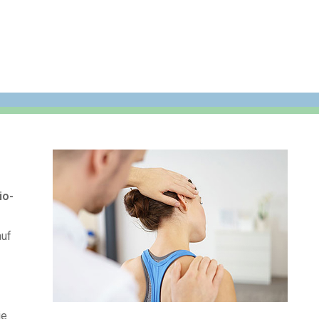
io-
uf
ie